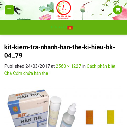
Skip
to
content
TIẾNG VIỆT
kit-kiem-tra-nhanh-han-the-ki-hieu-bk-
04_79
Published
24/03/2017
at
2560 × 1227
in
Cách phân biệt
Chả Cốm chứa hàn the !