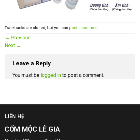
Trackbacks are closed, but you can
post a comment
.
←
Previous
Next
→
Leave a Reply
You must be
logged in
to post a comment.
LIÊN HỆ
CỐM MỘC LÊ GIA