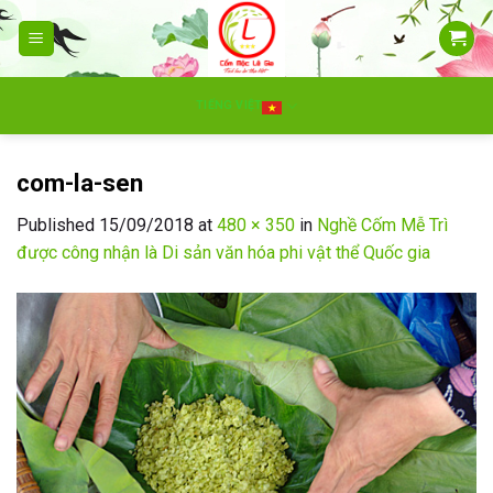
Skip
to
content
TIẾNG VIỆT
com-la-sen
Published
15/09/2018
at
480 × 350
in
Nghề Cốm Mễ Trì
được công nhận là Di sản văn hóa phi vật thể Quốc gia