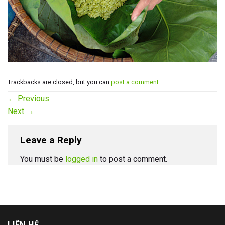
Trackbacks are closed, but you can
post a comment
.
←
Previous
Next
→
Leave a Reply
You must be
logged in
to post a comment.
LIÊN HỆ