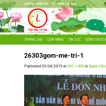
Skip
Hotline : 0985.760.113 - 0989.039.015
to
content
TRANG CHỦ
CỬA HÀNG
TIN TỨC
CÔNG THỨC 
26303gom-me-tri-1
Published
03/04/2019
at
600 × 400
in
Nghề Cốm M