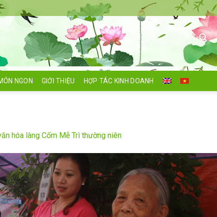
Search
for:
MÓN NGON
GIỚI THIỆU
HỢP TÁC KINH DOANH
văn hóa làng Cốm Mễ Trì thường niên