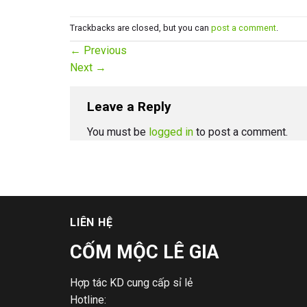
Trackbacks are closed, but you can
post a comment
.
←
Previous
Next
→
Leave a Reply
You must be
logged in
to post a comment.
LIÊN HỆ
CỐM MỘC LÊ GIA
Hợp tác KD cung cấp sỉ lẻ
Hotline: