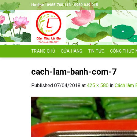
Skip
Hotline : 0985.760.113 - 0989.039.015
to
content
TRANG CHỦ
CỬA HÀNG
TIN TỨC
CÔNG THỨC 
cach-lam-banh-com-7
Published
07/04/2018
at
425 × 580
in
Cách làm 