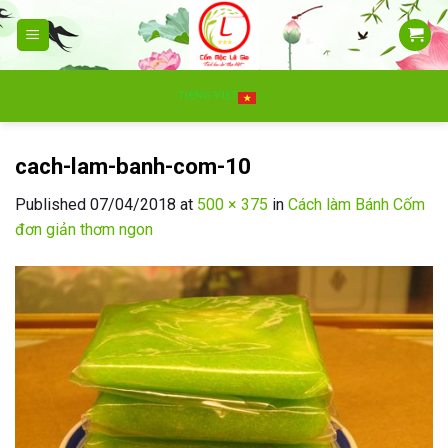
Skip
to
content
TIẾNG VIỆT
cach-lam-banh-com-10
Published
07/04/2018
at
500 × 375
in
Cách làm Bánh Cốm
đơn giản thơm ngon