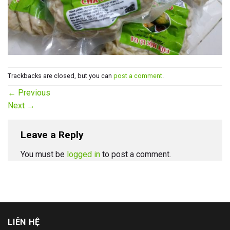
Trackbacks are closed, but you can
post a comment
.
←
Previous
Next
→
Leave a Reply
You must be
logged in
to post a comment.
LIÊN HỆ