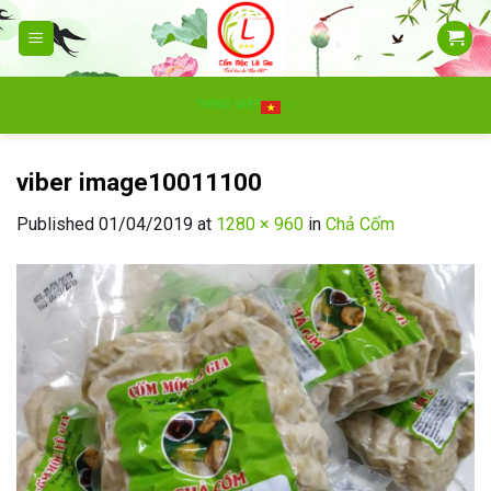
Skip
to
content
TIẾNG VIỆT
viber image10011100
Published
01/04/2019
at
1280 × 960
in
Chả Cốm