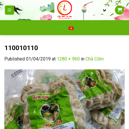
Skip
to
content
TIẾNG VIỆT
110010110
Published
01/04/2019
at
1280 × 960
in
Chả Cốm