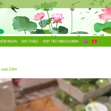
Search
for:
MÓN NGON
GIỚI THIỆU
HỢP TÁC KINH DOANH
u-xuê Cốm