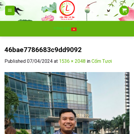
Skip
to
content
TIẾNG VIỆT
46bae7786683c9dd9092
Published
07/04/2024
at
1536 × 2048
in
Cốm Tươi