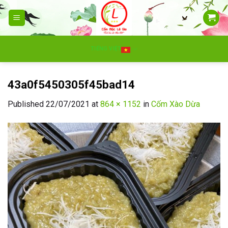
Skip
to
content
TIẾNG VIỆT
43a0f5450305f45bad14
Published
22/07/2021
at
864 × 1152
in
Cốm Xào Dừa