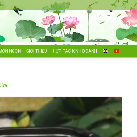
Search
for:
MÓN NGON
GIỚI THIỆU
HỢP TÁC KINH DOANH
Dừa