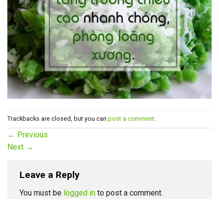
Trackbacks are closed, but you can
post a comment
.
←
Previous
Next
→
Leave a Reply
You must be
logged in
to post a comment.