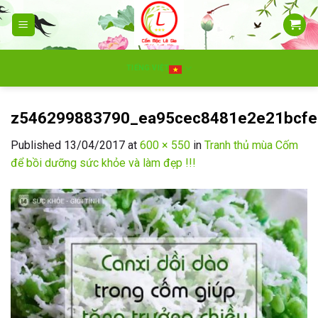
Skip
to
content
TIẾNG VIỆT
z546299883790_ea95cec8481e2e21bcfe
Published
13/04/2017
at
600 × 550
in
Tranh thủ mùa Cốm
để bồi dưỡng sức khỏe và làm đẹp !!!