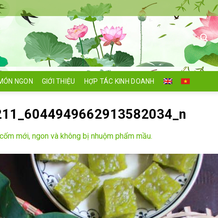
Search
for:
MÓN NGON
GIỚI THIỆU
HỢP TÁC KINH DOANH
211_6044949662913582034_n
cốm mới, ngon và không bị nhuộm phẩm mầu.