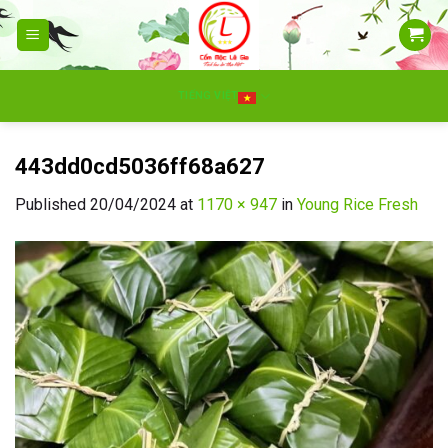
Skip
to
content
TIẾNG VIỆT
443dd0cd5036ff68a627
Published
20/04/2024
at
1170 × 947
in
Young Rice Fresh