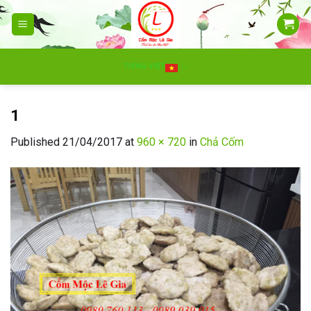
Skip
to
content
TIẾNG VIỆT
1
Published
21/04/2017
at
960 × 720
in
Chả Cốm