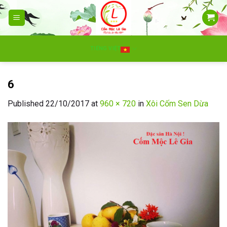
Skip
to
content
TIẾNG VIỆT
6
Published
22/10/2017
at
960 × 720
in
Xôi Cốm Sen Dừa