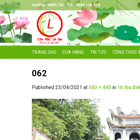
Skip
Hotline : 0985.760.113 - 0989.039.015
to
content
TRANG CHỦ
CỬA HÀNG
TIN TỨC
CÔNG THỨC 
062
Published
23/04/2021
at
660 × 440
in
16 địa điể