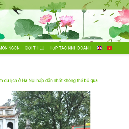
Search
for:
MÓN NGON
GIỚI THIỆU
HỢP TÁC KINH DOANH
m du lịch ở Hà Nội hấp dẫn nhất không thể bỏ qua