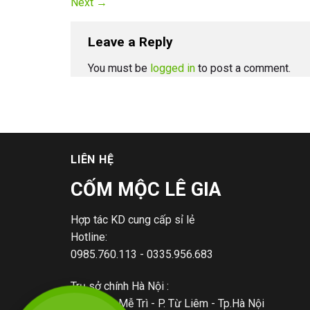
Next
→
Leave a Reply
You must be
logged in
to post a comment.
LIÊN HỆ
CỐM MỘC LÊ GIA
Hợp tác KD cung cấp sỉ lẻ
Hotline:
0985.760.113 - 0335.956.683
Trụ sở chính Hà Nội :
+ 59/130 Mễ Trì - P. Từ Liêm - Tp.Hà Nội