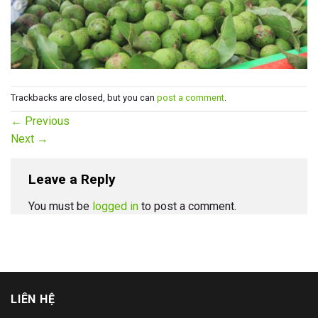
Trackbacks are closed, but you can
post a comment
.
←
Previous
Next
→
Leave a Reply
You must be
logged in
to post a comment.
LIÊN HỆ