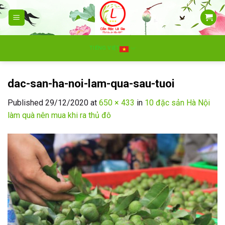
Skip
to
content
TIẾNG VIỆT
dac-san-ha-noi-lam-qua-sau-tuoi
Published
29/12/2020
at
650 × 433
in
10 đặc sản Hà Nội
làm quà nên mua khi ra thủ đô