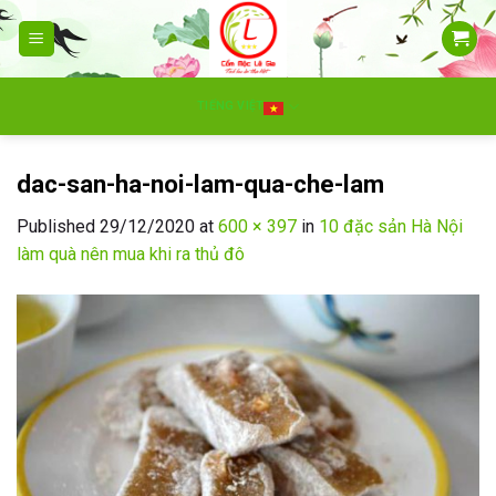
Skip
to
content
TIẾNG VIỆT
dac-san-ha-noi-lam-qua-che-lam
Published
29/12/2020
at
600 × 397
in
10 đặc sản Hà Nội
làm quà nên mua khi ra thủ đô